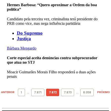
Hermes Barbosa: “Quero aproximar a Ordem da boa
política”
Candidato pela terceira vez, criminalista terá presidente do
PRB como vice, mas nega influência partidária
Do Supremo
Justiça
Bárbara Mengardo
Corte especial aceita denúncias contra subprocurador
que atua no STJ
Moacir Guimarães Morais Filho responderá a duas ações
penais
1
…
7.871
7.872
7.873
…
8.058
ANTERIOR
PRÓXIMO