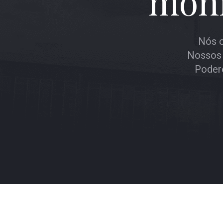
moni
Nós o
Nossos 
Podere