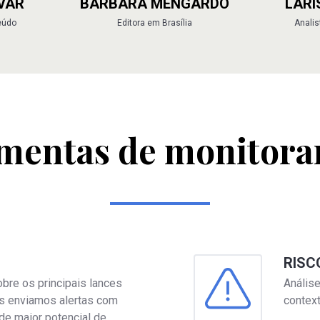
ÍVAR
BÁRBARA MENGARDO
LARI
eúdo
Editora em Brasília
Analis
mentas de monitor
RISC
bre os principais lances
Análise
nós enviamos alertas com
contex
de maior potencial de