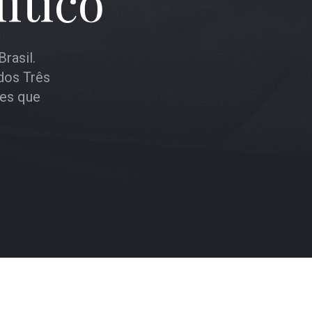
ítico
rasil.
dos Três
ões que