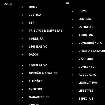
LOGIN
HOME
HOME
JUSTIÇA
JUSTIÇA
STF
JOTINHAS
TRIBUTOS & EMPRESAS
Arquivos
TRIBUTOS
CARREIRA
CONCORRÊNCIA
LEGISLATIVO
Gilberto Mendes C. Gomes
DIREITO TRABALH
DADOS
Não há erro grosseiro sem norma anteri
CARREIRA
LEGISLATIVO
CONSENSO
TCU reforça aplicação da LINDB ao reconhecer impossibilidade d
OPINIÃO & ANÁLISE
ADVOCACIA
Últimas
ELEIÇÕES
LEGISLATIVO
Eleições 2026
EVENTOS
LIFESTYLE
Marianna Holanda
,
Mariah Aquino
CADASTRE-SE
ESPECIAIS