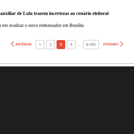
uxiliar de Lula trazem incertezas ao cenário eleitoral
ra em avalizar o novo embaixador em Brasília
1
2
3
4
…
8.055
ANTERIOR
PRÓXIMO