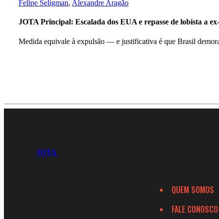
Felipe Seligman
,
Alexandre Aragão
JOTA Principal: Escalada dos EUA e repasse de lobista a ex-a
Medida equivale à expulsão — e justificativa é que Brasil demo
JOTA
QUEM SOMOS
FALE CONOSCO