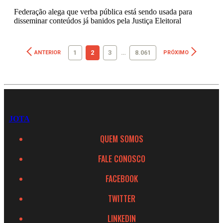
Federação alega que verba pública está sendo usada para
disseminar conteúdos já banidos pela Justiça Eleitoral
1
2
3
…
8.061
ANTERIOR
PRÓXIMO
JOTA
QUEM SOMOS
FALE CONOSCO
FACEBOOK
TWITTER
LINKEDIN