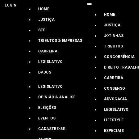
LOGIN
HOME
HOME
JUSTIÇA
JUSTIÇA
STF
JOTINHAS
TRIBUTOS & EMPRESAS
Porto Alegre
TRIBUTOS
CARREIRA
CONCORRÊNCIA
LEGISLATIVO
Luísa Carvalho
DIREITO TRABALH
DADOS
Crítica ao STF mobiliza estratégia de c
CARREIRA
LEGISLATIVO
CONSENSO
Propostas variam em abrangência e tom, indo de novas normas de
OPINIÃO & ANÁLISE
ADVOCACIA
Últimas
ELEIÇÕES
LEGISLATIVO
Tributos
EVENTOS
LIFESTYLE
Fernanda Valente
CADASTRE-SE
ESPECIAIS