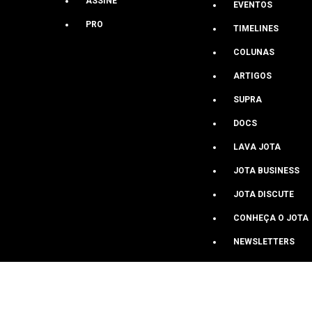
ASSINE
EVENTOS
JOTA
PRO
TIMELINES
COLUNAS
QUEM SOMOS
ARTIGOS
FALE CONOSCO
SUPRA
DOCS
LAVA JOTA
JOTA BUSINESS
JOTA DISCUTE
CONHEÇA O JOTA
NEWSLETTERS