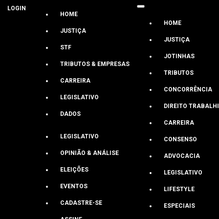
LOGIN
HOME
HOME
JUSTIÇA
JUSTIÇA
STF
JOTINHAS
TRIBUTOS & EMPRESAS
Los Angeles
TRIBUTOS
CARREIRA
CONCORRÊNCIA
LEGISLATIVO
Fabio Graner
DIREITO TRABALH
DADOS
Airbnb diz que apoia esforços por refor
CARREIRA
LEGISLATIVO
CONSENSO
Executivo diz estar otimista com o cenário do Brasil e da Améric
OPINIÃO & ANÁLISE
ADVOCACIA
Últimas
ELEIÇÕES
LEGISLATIVO
EVENTOS
LIFESTYLE
CADASTRE-SE
ESPECIAIS