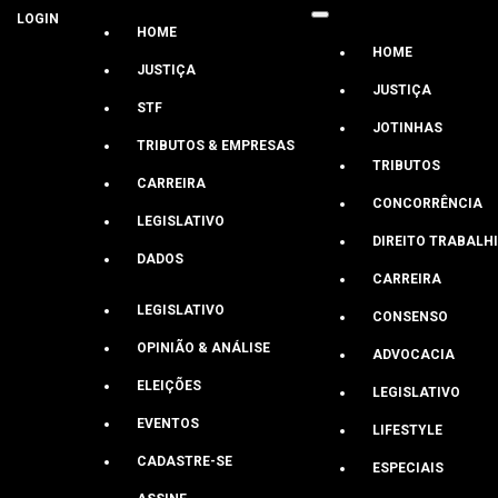
LOGIN
HOME
HOME
JUSTIÇA
JUSTIÇA
STF
JOTINHAS
TRIBUTOS & EMPRESAS
Florianópolis
TRIBUTOS
CARREIRA
CONCORRÊNCIA
LEGISLATIVO
Abinoan Santiago
DIREITO TRABALH
DADOS
O que o STF pode julgar no mês de ma
CARREIRA
LEGISLATIVO
CONSENSO
Ao longo do mês, Corte deve apreciar temas eleitorais, voto de 
OPINIÃO & ANÁLISE
ADVOCACIA
Últimas
ELEIÇÕES
LEGISLATIVO
Legislativo
EVENTOS
LIFESTYLE
Abinoan Santiago
CADASTRE-SE
ESPECIAIS