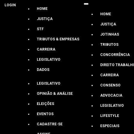
LOGIN
HOME
HOME
JUSTIÇA
JUSTIÇA
STF
JOTINHAS
TRIBUTOS & EMPRESAS
Brasílai
TRIBUTOS
CARREIRA
CONCORRÊNCIA
LEGISLATIVO
Antonio Maldonado
DIREITO TRABALH
DADOS
Lira diz que é um erro Câmara não vot
CARREIRA
LEGISLATIVO
CONSENSO
‘Debate ficou no radicalismo das posições’, declarou o preside
OPINIÃO & ANÁLISE
ADVOCACIA
Últimas
ELEIÇÕES
LEGISLATIVO
EVENTOS
LIFESTYLE
CADASTRE-SE
ESPECIAIS