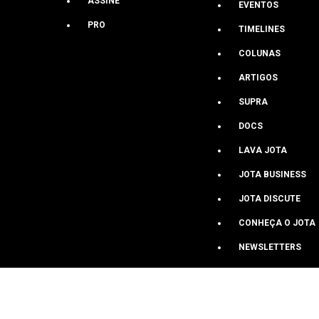
ASSINE
EVENTOS
JOTA
PRO
TIMELINES
COLUNAS
QUEM SOMOS
ARTIGOS
FALE CONOSCO
SUPRA
DOCS
LAVA JOTA
JOTA BUSINESS
JOTA DISCUTE
CONHEÇA O JOTA
NEWSLETTERS