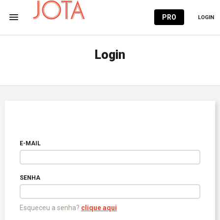
PRO
LOGIN
Login
E-MAIL
SENHA
Esqueceu a senha?
clique aqui