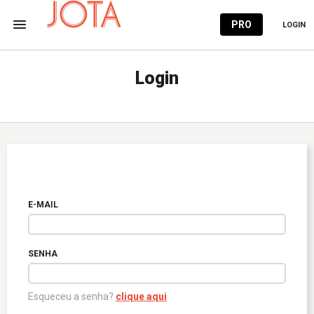
PRO
LOGIN
Login
E-MAIL
SENHA
Esqueceu a senha?
clique aqui