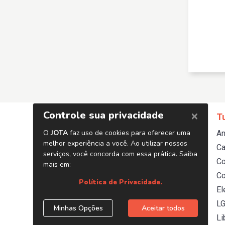
Editorias
Temas
T
Poder
STF
An
Tributos
Executivo
Ca
Trabalhista
Legislativo
C
Saúde
Justiça
Co
Energia
El
Opinião e Análise
L
Coberturas Especiais
Li