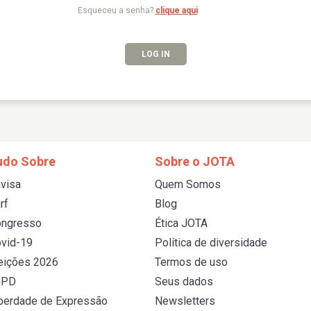
Esqueceu a senha?
clique aqui
LOG IN
udo Sobre
Sobre o JOTA
visa
Quem Somos
rf
Blog
ongresso
Ética JOTA
vid-19
Política de diversidade
eições 2026
Termos de uso
GPD
Seus dados
berdade de Expressão
Newsletters