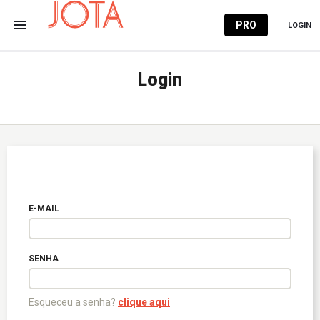
PRO
LOGIN
Login
E-MAIL
SENHA
Esqueceu a senha?
clique aqui