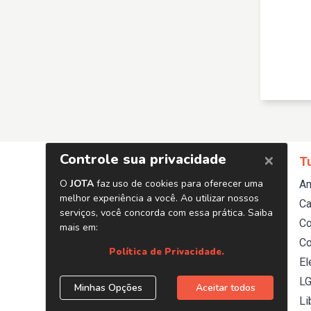
Editorias
Temas
T
Poder
STF
An
Tributos
Executivo
Ca
Trabalhista
Legislativo
C
Saúde
Justiça
Co
Energia
El
Opinião e Análise
L
Coberturas Especiais
Li