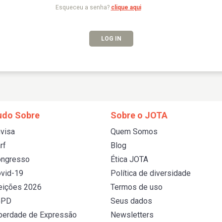
Esqueceu a senha?
clique aqui
LOG IN
udo Sobre
Sobre o JOTA
visa
Quem Somos
rf
Blog
ongresso
Ética JOTA
vid-19
Política de diversidade
eições 2026
Termos de uso
GPD
Seus dados
berdade de Expressão
Newsletters