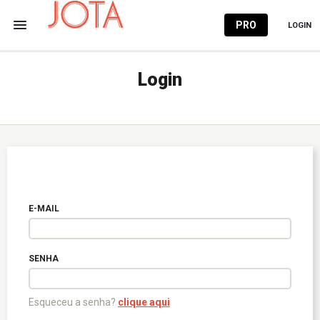
PRO
LOGIN
Login
E-MAIL
SENHA
Esqueceu a senha?
clique aqui