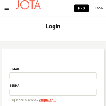
PRO
LOGIN
Login
E-MAIL
SENHA
Esqueceu a senha?
clique aqui